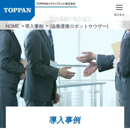
MENU
館内運搬の省力化①
HOME
導入事例
(協働運搬ロボットサウザー)
導入事例