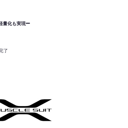
）
➖
軽量化も実現
完了
）