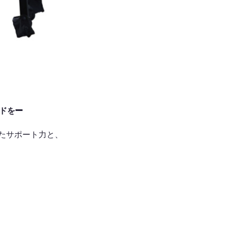
➖
ドを
たサポート⼒と、