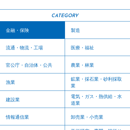
CATEGORY
金融・保険
製造
流通・物流・工場
医療・福祉
官公庁・自治体・公共
農業・林業
鉱業・採石業・砂利採取
漁業
業
電気・ガス・熱供給・水
建設業
道業
情報通信業
卸売業・小売業