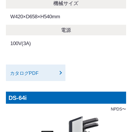
機械サイズ
W420×D658×H540mm
電源
100V(3A)
カタログPDF
DS-64i
NPDS〜