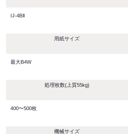
IJ-4BⅡ
用紙サイズ
最大B4W
処理枚数(上質55kg)
400〜500枚
機械サイズ