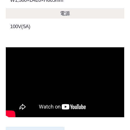
W1,360×D420×H665mm
電源
100V(5A)