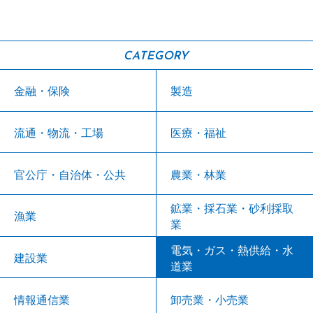
CATEGORY
金融・保険
製造
流通・物流・工場
医療・福祉
官公庁・自治体・公共
農業・林業
鉱業・採石業・砂利採取
漁業
業
電気・ガス・熱供給・水
建設業
道業
情報通信業
卸売業・小売業