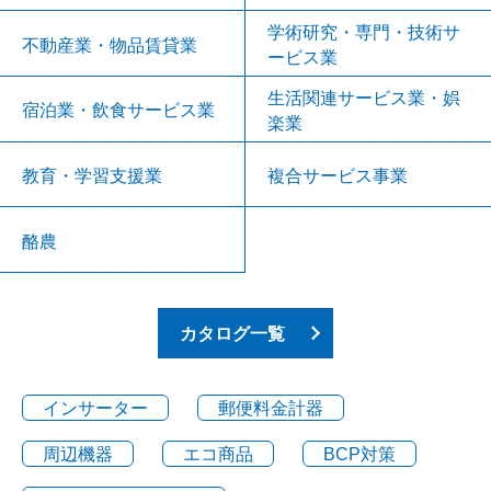
学術研究・専門・技術サ
不動産業・物品賃貸業
ービス業
生活関連サービス業・娯
宿泊業・飲食サービス業
楽業
教育・学習支援業
複合サービス事業
酪農
カタログ一覧
インサーター
郵便料金計器
周辺機器
エコ商品
BCP対策