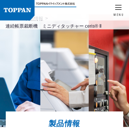
MENU
HOME
製品情報
連続帳票裁断機 ミニディタッチャー ceris® Ⅱ
製品情報