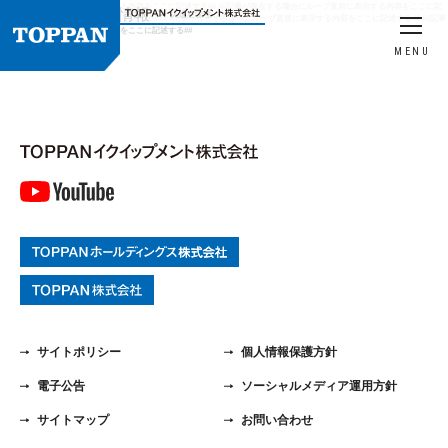
##記事の有無にかかわらず表示する内容をここに記述する## ##記事が存在する場合にループ直前に表示する内容をここに記
HOME
製品情報
入退室管理
述する## ##ここにループの内容を記述する## ##記事が存在する場合にループ直後に表示する内容をここに記述する## ##記事
の有無にかかわらず表示する内容をここに記述する##
MENU
サイトポリシー
個人情報保護方針
電子公告
ソーシャルメディア運用方針
サイトマップ
お問い合わせ