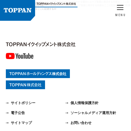
##記事の有無にかかわらず表示する内容をここに記述する## ##記事が存在する場合にループ直前に表示する内容をここに記
HOME
製品情報
感染症対策
述する## ##ここにループの内容を記述する## ##記事が存在する場合にループ直後に表示する内容をここに記述する## ##記事
の有無にかかわらず表示する内容をここに記述する##
MENU
サイトポリシー
個人情報保護方針
電子公告
ソーシャルメディア運用方針
サイトマップ
お問い合わせ