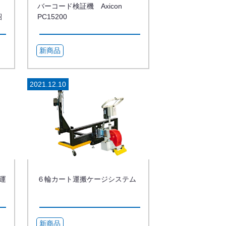
バーコード検証機 Axicon
紹
PC15200
新商品
2021.12.10
運
６輪カート運搬ケージシステム
新商品