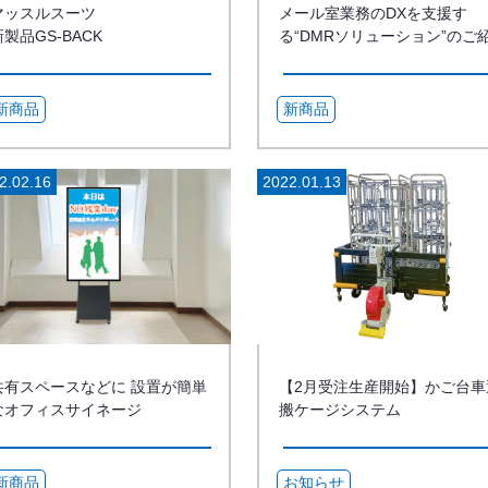
マッスルスーツ
メール室業務のDXを支援す
新製品GS-BACK
る“DMRソリューション”のご
介
新商品
新商品
2.02.16
2022.01.13
共有スペースなどに 設置が簡単
【2月受注生産開始】かご台車
なオフィスサイネージ
搬ケージシステム
新商品
お知らせ